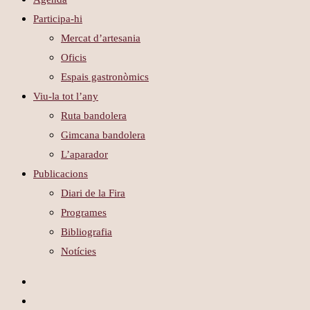
Participa-hi
Mercat d’artesania
Oficis
Espais gastronòmics
Viu-la tot l’any
Ruta bandolera
Gimcana bandolera
L’aparador
Publicacions
Diari de la Fira
Programes
Bibliografia
Notícies