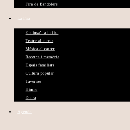
Fira de Bandolers
La Fira
Endinsa’t a la fira
Teatre al carrer
Música al carrer
Recerca i memòria
Espais familiars
Cultura popular
Tavernes
Himne
Dansa
Agenda