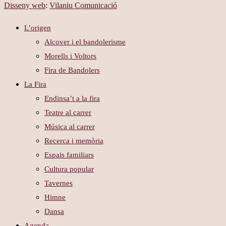
Disseny web
:
Vilaniu Comunicació
L’origen
Alcover i el bandolerisme
Morells i Voltors
Fira de Bandolers
La Fira
Endinsa’t a la fira
Teatre al carrer
Música al carrer
Recerca i memòria
Espais familiars
Cultura popular
Tavernes
Himne
Dansa
Agenda