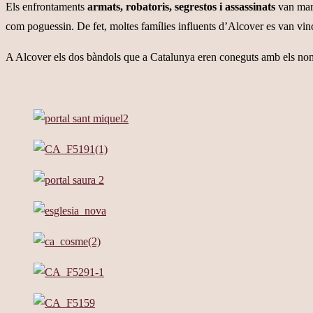
Els enfrontaments
armats, robatoris, segrestos i assassinats
van marc
com poguessin. De fet, moltes famílies influents d’Alcover es van vinc
A Alcover els dos bàndols que a Catalunya eren coneguts amb els n