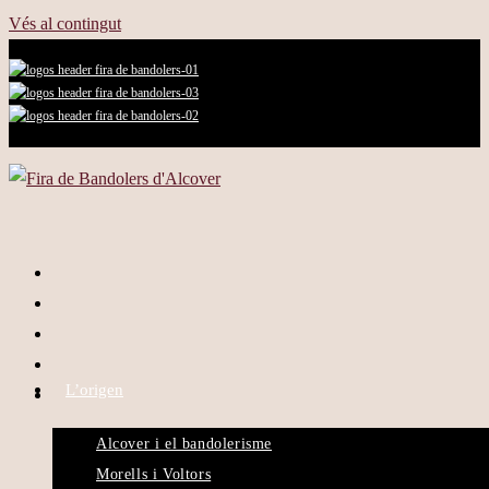
Vés al contingut
L’origen
Alcover i el bandolerisme
Morells i Voltors