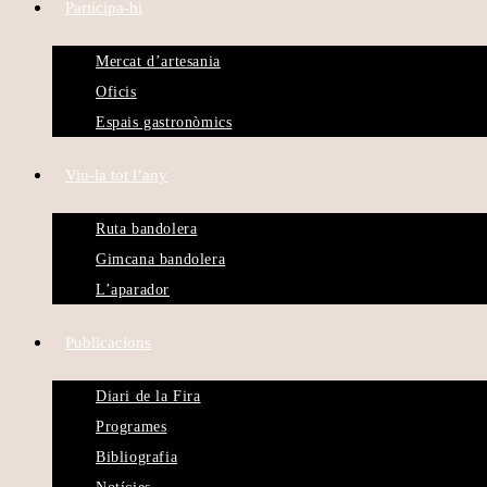
Participa-hi
Mercat d’artesania
Oficis
Espais gastronòmics
Viu-la tot l’any
Ruta bandolera
Gimcana bandolera
L’aparador
Publicacions
Diari de la Fira
Programes
Bibliografia